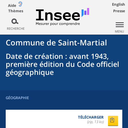
English
Aide
Thèmes
Presse
RECHERCHE
MENU
Commune
de
Saint-Martial
Date de création
: avant 1943,
première édition du Code officiel
géographique
GÉOGRAPHIE
TÉLÉCHARGER
(zip, 13 ko)