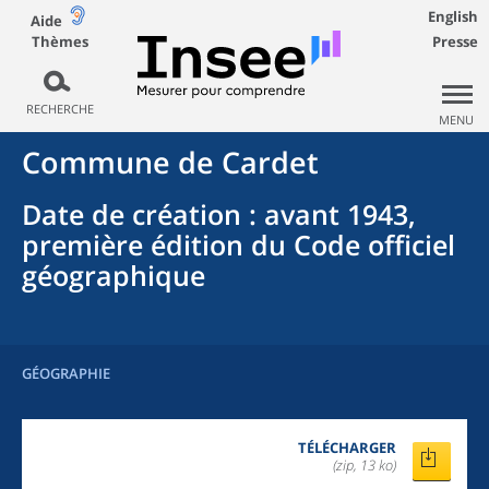
English
Aide
Thèmes
Presse
RECHERCHE
MENU
Commune
de
Cardet
Date de création
: avant 1943,
première édition du Code officiel
géographique
GÉOGRAPHIE
TÉLÉCHARGER
(zip, 13 ko)