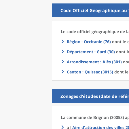
Code Officiel Géographique au 
Le code officiel géographique
de l
Région
: Occitanie (76)
dont le c
Département
: Gard (30)
dont le
Arrondissement
: Alès (301)
don
Canton
: Quissac (3015)
dont le
Zonages d’études (date de référ
La commune
de
Brignon (30053) ap
à l'
Aire d'attraction des villes 