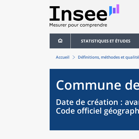
STATISTIQUES ET ÉTUDES
Accueil
Définitions, méthodes et qualité
Commune
d
Date de création
: ava
Code officiel géograp