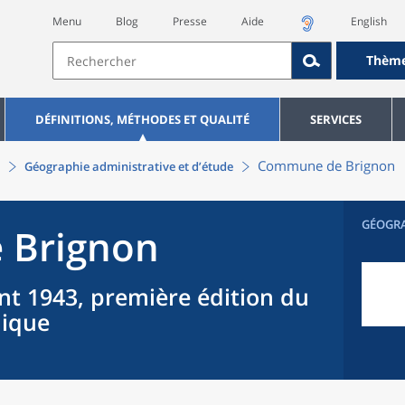
Menu
Blog
Presse
Aide
English
Thèm
DÉFINITIONS, MÉTHODES ET QUALITÉ
SERVICES
Commune
de
Brignon
Géographie administrative et d’étude
GÉOGR
e
Brignon
nt 1943, première édition du
hique