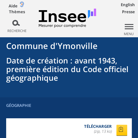
English
Aide
Thèmes
Presse
RECHERCHE
MENU
Commune
d'
Ymonville
Date de création
: avant 1943,
première édition du Code officiel
géographique
GÉOGRAPHIE
TÉLÉCHARGER
(zip, 13 ko)