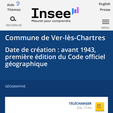
English
Aide
Thèmes
Presse
RECHERCHE
MENU
Commune
de
Ver-lès-Chartres
Date de création
: avant 1943,
première édition du Code officiel
géographique
GÉOGRAPHIE
TÉLÉCHARGER
(zip, 13 ko)