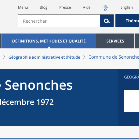
Menu
Blog
Presse
Aide
English
Thèm
DÉFINITIONS, MÉTHODES ET QUALITÉ
SERVICES
Commune
de
Senonche
Géographie administrative et d’étude
GÉOGR
e
Senonches
décembre 1972