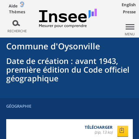
English
Aide
Thèmes
Presse
RECHERCHE
MENU
Commune
d'
Oysonville
Date de création
: avant 1943,
première édition du Code officiel
géographique
GÉOGRAPHIE
TÉLÉCHARGER
(zip, 13 ko)