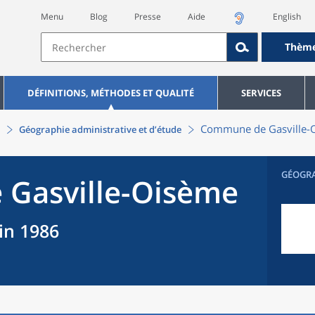
Menu
Blog
Presse
Aide
English
Thèm
DÉFINITIONS, MÉTHODES ET QUALITÉ
SERVICES
Commune
de
Gasville
Géographie administrative et d’étude
GÉOGR
e
Gasville-Oisème
uin 1986