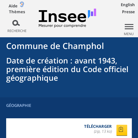
English
Aide
Thèmes
Presse
RECHERCHE
MENU
Commune
de
Champhol
Date de création
: avant 1943,
première édition du Code officiel
géographique
GÉOGRAPHIE
TÉLÉCHARGER
(zip, 13 ko)