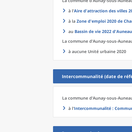
La commune
d'
Aunay-sous-Auneau 
à l'
Aire d'attraction des villes 
à la
Zone d'emploi 2020
de
Char
au
Bassin de vie 2022
d'
Auneau-
La commune
d'
Aunay-sous-Auneau 
à aucune Unité urbaine 2020
Intercommunalité (date de réfé
La commune
d'
Aunay-sous-Auneau 
à l'
Intercommunalité
: Communa