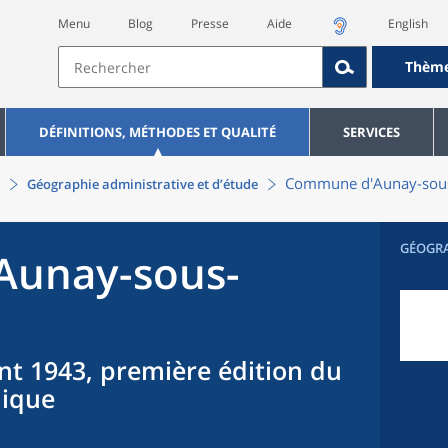
Menu
Blog
Presse
Aide
English
Thèm
DÉFINITIONS, MÉTHODES ET QUALITÉ
SERVICES
Commune
d'
Aunay-sou
Géographie administrative et d’étude
GÉOGR
Aunay-sous-
nt 1943, première édition du
hique