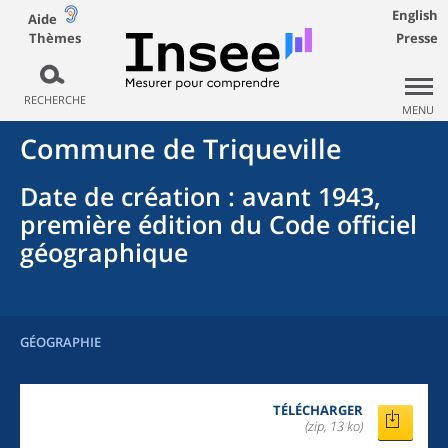
English
Aide
Thèmes
Presse
RECHERCHE
MENU
Commune
de
Triqueville
Date de création
: avant 1943,
première édition du Code officiel
géographique
GÉOGRAPHIE
TÉLÉCHARGER
(zip, 13 ko)