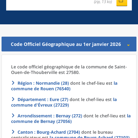
(zip, 13 ko)
Code Officiel Géographique au 1er janvier 2026
Le code officiel géographique
de la
commune
de
Saint-
Ouen-de-Thouberville est 27580.
Région
: Normandie (28)
dont le chef-lieu est
la
commune
de
Rouen (76540)
Département
: Eure (27)
dont le chef-lieu est
la
commune
d'
Évreux (27229)
Arrondissement
: Bernay (272)
dont le chef-lieu est
la
commune
de
Bernay (27056)
Canton
: Bourg-Achard (2704)
dont le bureau
centralisateur est
la commune
de
Bourg-Achard (27103)