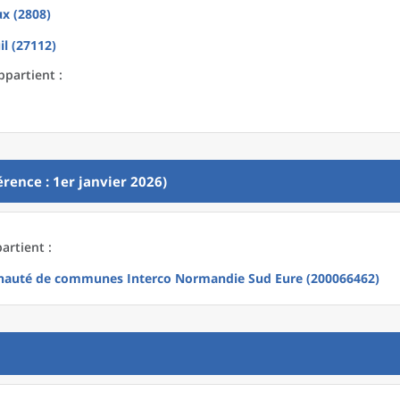
x (2808)
il (27112)
ppartient :
rence : 1er janvier 2026)
artient :
uté de communes Interco Normandie Sud Eure (200066462)