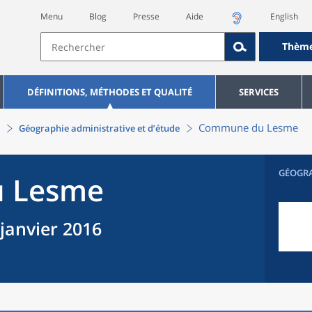
Menu
Blog
Presse
Aide
English
Thèm
DÉFINITIONS, MÉTHODES ET QUALITÉ
SERVICES
Commune
du
Lesme
Géographie administrative et d’étude
GÉOGR
u
Lesme
 janvier 2016