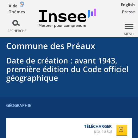
English
Aide
Thèmes
Presse
RECHERCHE
MENU
Commune
des
Préaux
Date de création
: avant 1943,
première édition du Code officiel
géographique
GÉOGRAPHIE
TÉLÉCHARGER
(zip, 13 ko)