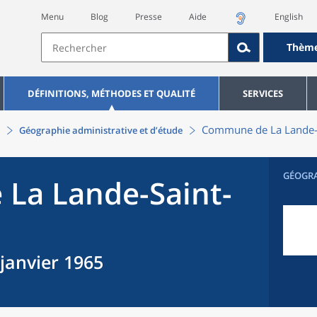
Menu
Blog
Presse
Aide
English
Thèm
DÉFINITIONS, MÉTHODES ET QUALITÉ
SERVICES
Commune
de La
Lande-
Géographie administrative et d’étude
GÉOGR
 La
Lande-Saint-
 janvier 1965