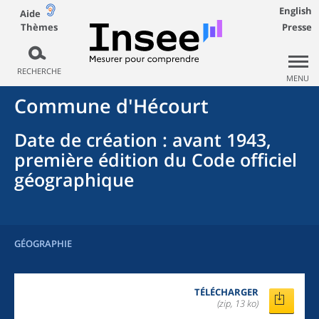
English
Aide
Thèmes
Presse
RECHERCHE
MENU
Commune
d'
Hécourt
Date de création
: avant 1943,
première édition du Code officiel
géographique
GÉOGRAPHIE
TÉLÉCHARGER
(zip, 13 ko)