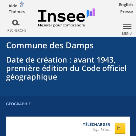
English
Aide
Thèmes
Presse
RECHERCHE
MENU
Commune
des
Damps
Date de création
: avant 1943,
première édition du Code officiel
géographique
GÉOGRAPHIE
TÉLÉCHARGER
(zip, 13 ko)