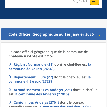
(zip, 13 ko)
Code Officiel Géographique au 1er janvier 2026
Le code officiel géographique
de la
commune
de
Château-sur-Epte est 27152.
Région
: Normandie (28)
dont le chef-lieu est
la
commune
de
Rouen (76540)
Département
: Eure (27)
dont le chef-lieu est
la
commune
d'
Évreux (27229)
Arrondissement
: Les Andelys (271)
dont le chef-lieu
est
la commune
des
Andelys (27016)
Canton
: Les Andelys (2701)
dont le bureau
centralisateur est
la commune
des
Andelys (27016)