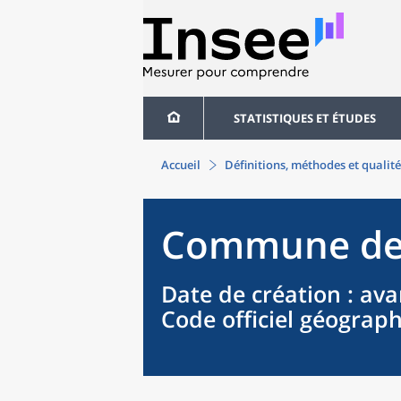
STATISTIQUES ET ÉTUDES
Accueil
Définitions, méthodes et qualité
Commune
d
Date de création
: ava
Code officiel géograp