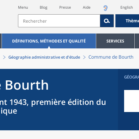
Menu
Blog
Presse
Aide
English
Thèm
DÉFINITIONS, MÉTHODES ET QUALITÉ
SERVICES
Commune
de
Bourth
Géographie administrative et d’étude
GÉOGR
e
Bourth
nt 1943, première édition du
hique