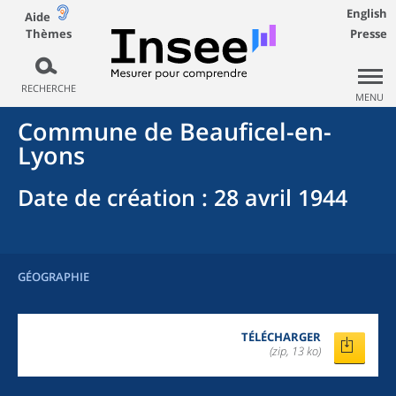
English
Aide
Thèmes
Presse
RECHERCHE
MENU
Commune
de
Beauficel-en-
Lyons
Date de création
: 28 avril 1944
GÉOGRAPHIE
TÉLÉCHARGER
(zip, 13 ko)