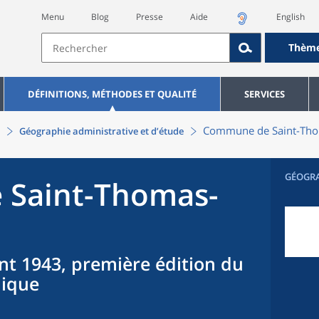
Menu
Blog
Presse
Aide
English
Thèm
DÉFINITIONS, MÉTHODES ET QUALITÉ
SERVICES
Commune
de
Saint-Th
Géographie administrative et d’étude
GÉOGR
e
Saint-Thomas-
nt 1943, première édition du
hique