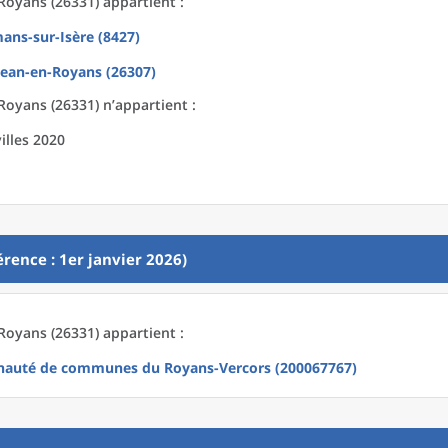
oyans (26331) appartient :
ans-sur-Isère (8427)
Jean-en-Royans (26307)
oyans (26331) n’appartient :
illes 2020
rence : 1er janvier 2026)
oyans (26331) appartient :
auté de communes du Royans-Vercors (200067767)