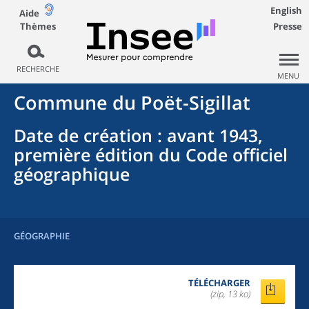
English
Aide
Thèmes
Presse
RECHERCHE
MENU
Commune
du
Poët-Sigillat
Date de création
: avant 1943,
première édition du Code officiel
géographique
GÉOGRAPHIE
TÉLÉCHARGER
(zip, 13 ko)