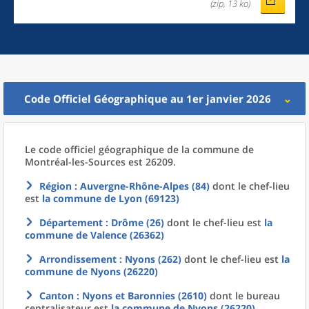
(zip, 13 ko)
Code Officiel Géographique au 1er janvier 2026
Le code officiel géographique
de la
commune
de
Montréal-les-Sources est 26209.
Région
: Auvergne-Rhône-Alpes (84)
dont le chef-lieu
est
la commune
de
Lyon (69123)
Département
: Drôme (26)
dont le chef-lieu est
la
commune
de
Valence (26362)
Arrondissement
: Nyons (262)
dont le chef-lieu est
la
commune
de
Nyons (26220)
Canton
: Nyons et Baronnies (2610)
dont le bureau
centralisateur est
la commune
de
Nyons (26220)