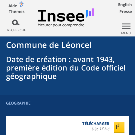
English
Aide
Thèmes
Presse
RECHERCHE
MENU
Commune
de
Léoncel
Date de création
: avant 1943,
première édition du Code officiel
géographique
GÉOGRAPHIE
TÉLÉCHARGER
(zip, 13 ko)