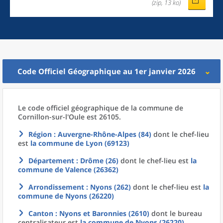
(zip, 13 ko)
Code Officiel Géographique au 1er janvier 2026
Le code officiel géographique
de la
commune
de
Cornillon-sur-l'Oule est 26105.
Région
: Auvergne-Rhône-Alpes (84)
dont le chef-lieu
est
la commune
de
Lyon (69123)
Département
: Drôme (26)
dont le chef-lieu est
la
commune
de
Valence (26362)
Arrondissement
: Nyons (262)
dont le chef-lieu est
la
commune
de
Nyons (26220)
Canton
: Nyons et Baronnies (2610)
dont le bureau
centralisateur est
la commune
de
Nyons (26220)