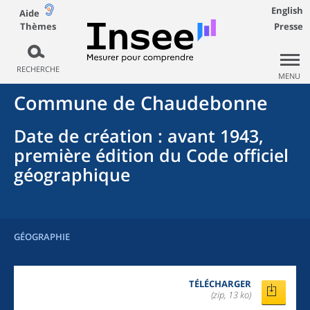
English
Aide
Thèmes
Presse
RECHERCHE
MENU
Commune
de
Chaudebonne
Date de création
: avant 1943,
première édition du Code officiel
géographique
GÉOGRAPHIE
TÉLÉCHARGER
(zip, 13 ko)