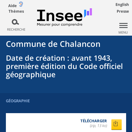
English
Aide
Thèmes
Presse
RECHERCHE
MENU
Commune
de
Chalancon
Date de création
: avant 1943,
première édition du Code officiel
géographique
GÉOGRAPHIE
TÉLÉCHARGER
(zip, 13 ko)