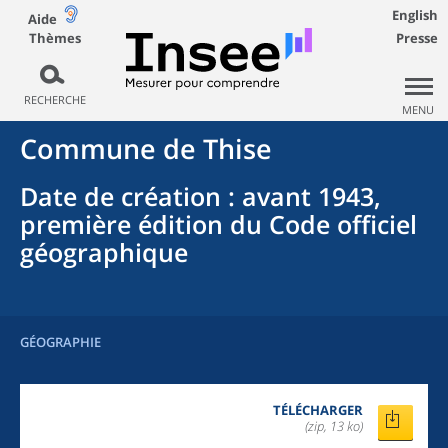
English
Aide
Thèmes
Presse
RECHERCHE
MENU
Commune
de
Thise
Date de création
: avant 1943,
première édition du Code officiel
géographique
GÉOGRAPHIE
TÉLÉCHARGER
(zip, 13 ko)