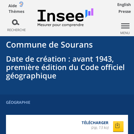
English
Aide
Thèmes
Presse
RECHERCHE
MENU
Commune
de
Sourans
Date de création
: avant 1943,
première édition du Code officiel
géographique
GÉOGRAPHIE
TÉLÉCHARGER
(zip, 13 ko)