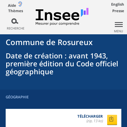
English
Aide
Thèmes
Presse
RECHERCHE
MENU
Commune
de
Rosureux
Date de création
: avant 1943,
première édition du Code officiel
géographique
GÉOGRAPHIE
TÉLÉCHARGER
(zip, 13 ko)