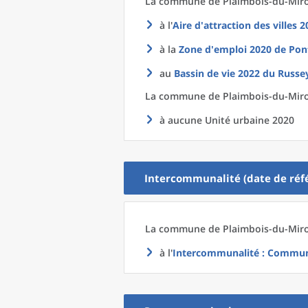
La commune
de
Plaimbois-du-Miroi
à l'
Aire d'attraction des villes 
à la
Zone d'emploi 2020
de
Pont
au
Bassin de vie 2022
du
Russey
La commune
de
Plaimbois-du-Miroi
à aucune Unité urbaine 2020
Intercommunalité (date de réfé
La commune
de
Plaimbois-du-Miroi
à l'
Intercommunalité
: Communa