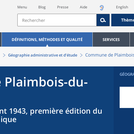
Menu
Blog
Presse
Aide
English
Thèm
DÉFINITIONS, MÉTHODES ET QUALITÉ
SERVICES
Commune
de
Plaimbois
Géographie administrative et d’étude
GÉOGR
e
Plaimbois-du-
nt 1943, première édition du
hique