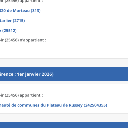
r (25456) appartient :
2020
de
Morteau (313)
arlier (2715)
 (25512)
r (25456) n’appartient :
rence : 1er janvier 2026)
r (25456) appartient :
uté de communes du Plateau de Russey (242504355)