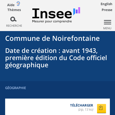
English
Aide
Thèmes
Presse
RECHERCHE
MENU
Commune
de
Noirefontaine
Date de création
: avant 1943,
première édition du Code officiel
géographique
GÉOGRAPHIE
TÉLÉCHARGER
(zip, 13 ko)