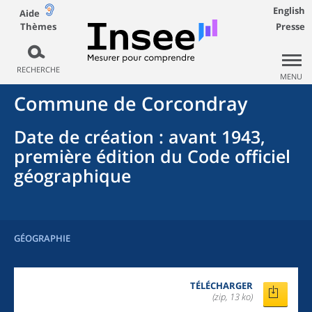
English
Aide
Thèmes
Presse
RECHERCHE
MENU
Commune
de
Corcondray
Date de création
: avant 1943,
première édition du Code officiel
géographique
GÉOGRAPHIE
TÉLÉCHARGER
(zip, 13 ko)