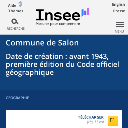
English
Aide
Thèmes
Presse
RECHERCHE
MENU
Commune
de
Salon
Date de création
: avant 1943,
première édition du Code officiel
géographique
GÉOGRAPHIE
TÉLÉCHARGER
(zip, 13 ko)