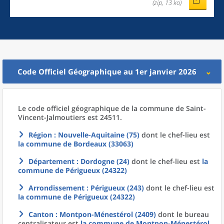
(zip, 13 ko)
Code Officiel Géographique au 1er janvier 2026
Le code officiel géographique
de la
commune
de
Saint-
Vincent-Jalmoutiers est 24511.
Région
: Nouvelle-Aquitaine (75)
dont le chef-lieu est
la commune
de
Bordeaux (33063)
Département
: Dordogne (24)
dont le chef-lieu est
la
commune
de
Périgueux (24322)
Arrondissement
: Périgueux (243)
dont le chef-lieu est
la commune
de
Périgueux (24322)
Canton
: Montpon-Ménestérol (2409)
dont le bureau
centralisateur est
la commune
de
Montpon-Ménestérol