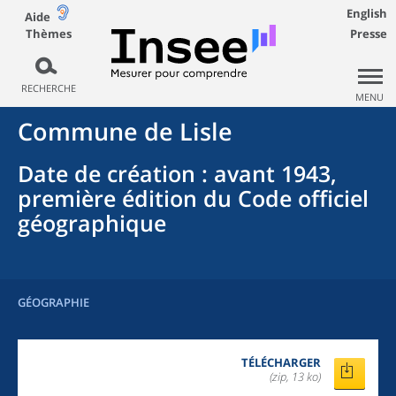
English
Aide
Thèmes
Presse
RECHERCHE
MENU
Commune
de
Lisle
Date de création
: avant 1943,
première édition du Code officiel
géographique
GÉOGRAPHIE
TÉLÉCHARGER
(zip, 13 ko)