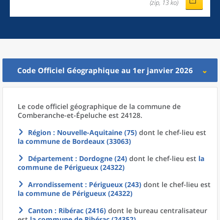
(zip, 13 ko)
Code Officiel Géographique au 1er janvier 2026
Le code officiel géographique
de la
commune
de
Comberanche-et-Épeluche est 24128.
Région
: Nouvelle-Aquitaine (75)
dont le chef-lieu est
la commune
de
Bordeaux (33063)
Département
: Dordogne (24)
dont le chef-lieu est
la
commune
de
Périgueux (24322)
Arrondissement
: Périgueux (243)
dont le chef-lieu est
la commune
de
Périgueux (24322)
Canton
: Ribérac (2416)
dont le bureau centralisateur
est
la commune
de
Ribérac (24352)