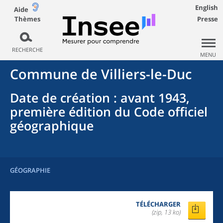
English
Aide
Thèmes
Presse
RECHERCHE
MENU
Commune
de
Villiers-le-Duc
Date de création
: avant 1943,
première édition du Code officiel
géographique
GÉOGRAPHIE
TÉLÉCHARGER
(zip, 13 ko)