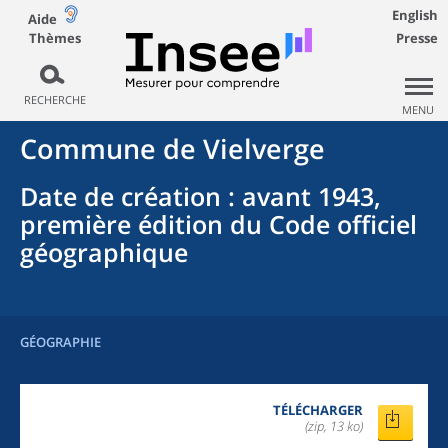
English
Aide
Thèmes
Presse
RECHERCHE
MENU
Commune
de
Vielverge
Date de création
: avant 1943,
première édition du Code officiel
géographique
GÉOGRAPHIE
TÉLÉCHARGER
(zip, 13 ko)