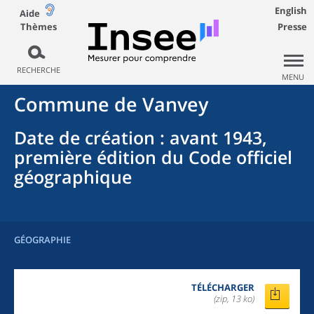
English
Aide
Thèmes
Presse
RECHERCHE
MENU
Commune
de
Vanvey
Date de création
: avant 1943,
première édition du Code officiel
géographique
GÉOGRAPHIE
TÉLÉCHARGER
(zip, 13 ko)