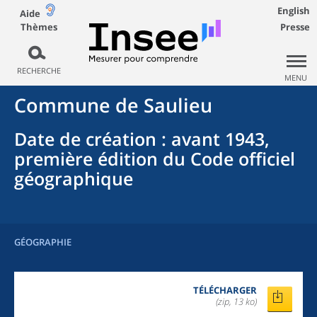
English
Aide
Thèmes
Presse
RECHERCHE
MENU
Commune
de
Saulieu
Date de création
: avant 1943,
première édition du Code officiel
géographique
GÉOGRAPHIE
TÉLÉCHARGER
(zip, 13 ko)