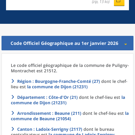
(zip, 13 ko)
Code Officiel Géographique au 1er janvier 2026
Le code officiel géographique
de la
commune
de
Puligny-
Montrachet est 21512.
Région
: Bourgogne-Franche-Comté (27)
dont le chef-
lieu est
la commune
de
Dijon (21231)
Département
: Côte-d'Or (21)
dont le chef-lieu est
la
commune
de
Dijon (21231)
Arrondissement
: Beaune (211)
dont le chef-lieu est
la
commune
de
Beaune (21054)
Canton
: Ladoix-Serrigny (2117)
dont le bureau
centralisateur est
la commune
de
Ladoix-Serrigny