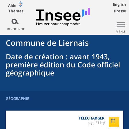
English
Aide
Thèmes
Presse
RECHERCHE
MENU
Commune
de
Liernais
Date de création
: avant 1943,
première édition du Code officiel
géographique
GÉOGRAPHIE
TÉLÉCHARGER
(zip, 13 ko)