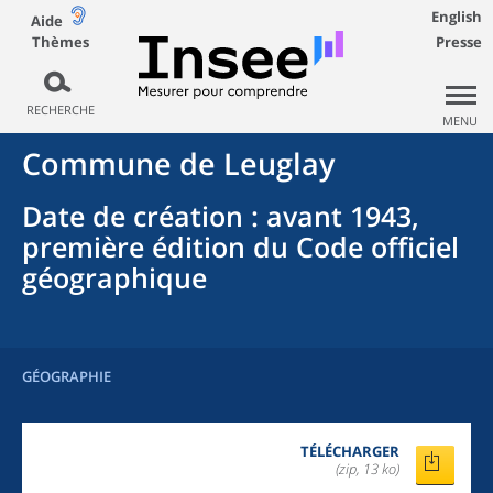
English
Aide
Thèmes
Presse
RECHERCHE
MENU
Commune
de
Leuglay
Date de création
: avant 1943,
première édition du Code officiel
géographique
GÉOGRAPHIE
TÉLÉCHARGER
(zip, 13 ko)