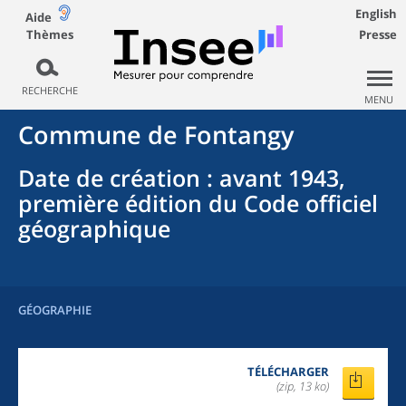
English
Aide
Thèmes
Presse
RECHERCHE
MENU
Commune
de
Fontangy
Date de création
: avant 1943,
première édition du Code officiel
géographique
GÉOGRAPHIE
TÉLÉCHARGER
(zip, 13 ko)