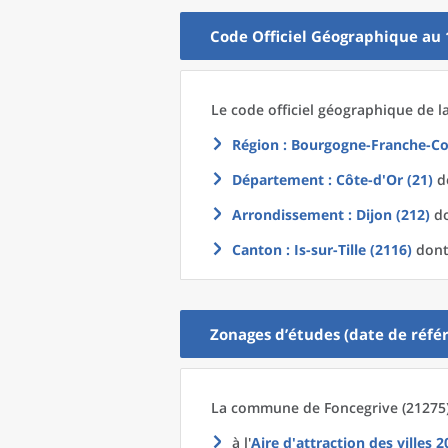
Code Officiel Géographique au 
Le code officiel géographique
de l
Région
: Bourgogne-Franche-Co
Département
: Côte-d'Or (21)
do
Arrondissement
: Dijon (212)
do
Canton
: Is-sur-Tille (2116)
dont 
Zonages d’études (date de référ
La commune
de
Foncegrive (21275)
à l'
Aire d'attraction des villes 