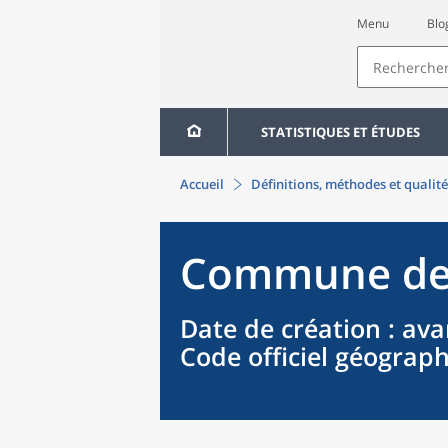
Menu
Blo
STATISTIQUES ET ÉTUDES
Accueil
Définitions, méthodes et qualité
Commune
d
Date de création
: ava
Code officiel géograp