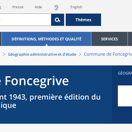
g
Presse
Aide
English
Thèmes
DÉFINITIONS, MÉTHODES ET QUALITÉ
SERVICES
Commune
de
Foncegri
Géographie administrative et d’étude
GÉOGR
e
Foncegrive
nt 1943, première édition du
hique