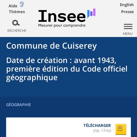
English
Aide
Thèmes
Presse
RECHERCHE
MENU
Commune
de
Cuiserey
Date de création
: avant 1943,
première édition du Code officiel
géographique
GÉOGRAPHIE
TÉLÉCHARGER
(zip, 13 ko)