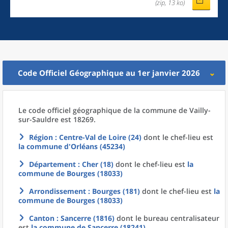
(zip, 13 ko)
Code Officiel Géographique au 1er janvier 2026
Le code officiel géographique
de la
commune
de
Vailly-
sur-Sauldre est 18269.
Région
: Centre-Val de Loire (24)
dont le chef-lieu est
la commune
d'
Orléans (45234)
Département
: Cher (18)
dont le chef-lieu est
la
commune
de
Bourges (18033)
Arrondissement
: Bourges (181)
dont le chef-lieu est
la
commune
de
Bourges (18033)
Canton
: Sancerre (1816)
dont le bureau centralisateur
est
la commune
de
Sancerre (18241)