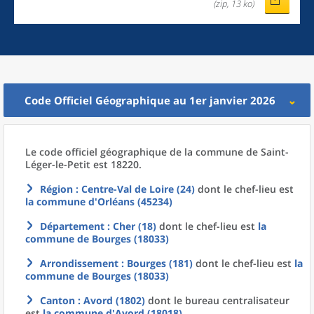
(zip, 13 ko)
Code Officiel Géographique au 1er janvier 2026
Le code officiel géographique
de la
commune
de
Saint-
Léger-le-Petit est 18220.
Région
: Centre-Val de Loire (24)
dont le chef-lieu est
la commune
d'
Orléans (45234)
Département
: Cher (18)
dont le chef-lieu est
la
commune
de
Bourges (18033)
Arrondissement
: Bourges (181)
dont le chef-lieu est
la
commune
de
Bourges (18033)
Canton
: Avord (1802)
dont le bureau centralisateur
est
la commune
d'
Avord (18018)