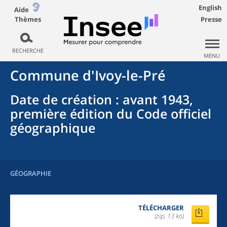
English
Aide
Thèmes
Presse
RECHERCHE
MENU
Commune
d'
Ivoy-le-Pré
Date de création
: avant 1943,
première édition du Code officiel
géographique
GÉOGRAPHIE
TÉLÉCHARGER
(zip, 13 ko)